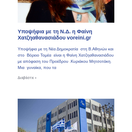
Υποψήφια με τη Ν.Δ. η Φαίνη
Χατζηαθανασιάδου voreini.gr
Υποψήφια με τη Νέα Δημοκρατία στη Β.Αθηνών και
στο Βόρειο Τομέα είναι η Φαίνη Χατζηαθανασιάδου
με απόφαση του Προέδρου .Κυριάκου Μητσοτάκη.
Μια γυναίκα, που τα
Διαβάστε »