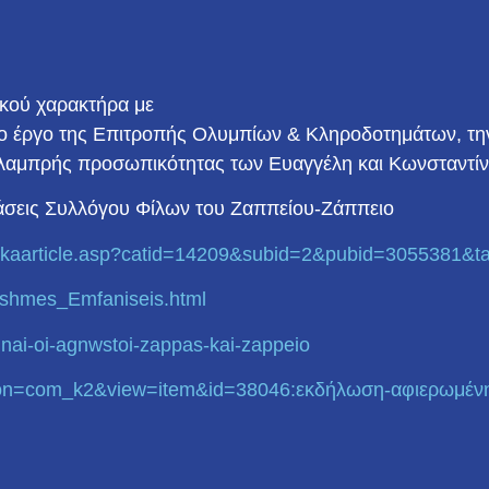
κού χαρακτήρα με
ο έργο της Επιτροπής Ολυμπίων & Κληροδοτημάτων, την
ς λαμπρής προσωπικότητας των Ευαγγέλη και Κωνσταντί
άσεις Συλλόγου Φίλων του Ζαππείου-Ζάππειο
kaarticle.asp?catid=
14209&subid=2&pubid=3055381&
t
shmes_Emfaniseis.html
inai-oi-agnwstoi-zappas
-kai-zappeio
on=com_k2&view=item&id=
38046:εκδήλωση-αφιερωμέν