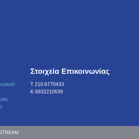
Στοιχεία Επικοινωνίας
υχικού
Τ 210 6770433
K 6932210639
ογος
η
DSTREAM