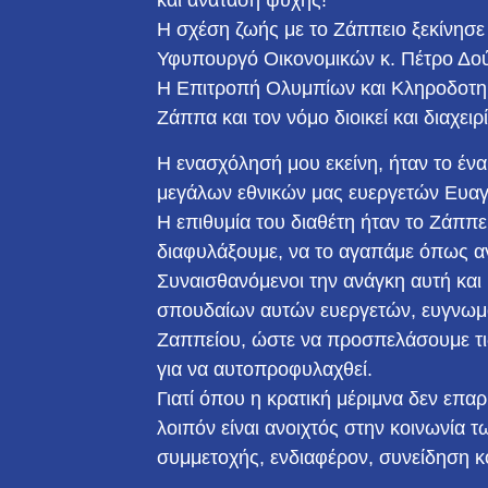
και ανάταση ψυχής!
Η σχέση ζωής με το Ζάππειο ξεκίνησε
Υφυπουργό Οικονομικών κ. Πέτρο Δο
Η Επιτροπή Ολυμπίων και Κληροδοτημ
Ζάππα και τον νόμο διοικεί και διαχε
Η ενασχόλησή μου εκείνη, ήταν το έν
μεγάλων εθνικών μας ευεργετών Ευαγ
Η επιθυμία του διαθέτη ήταν το Ζάππει
διαφυλάξουμε, να το αγαπάμε όπως αγ
Συναισθανόμενοι την ανάγκη αυτή και 
σπουδαίων αυτών ευεργετών, ευγνωμο
Ζαππείου, ώστε να προσπελάσουμε τι
για να αυτοπροφυλαχθεί.
Γιατί όπου η κρατική μέριμνα δεν επ
λοιπόν είναι ανοιχτός στην κοινωνία 
συμμετοχής, ενδιαφέρον, συνείδηση κ