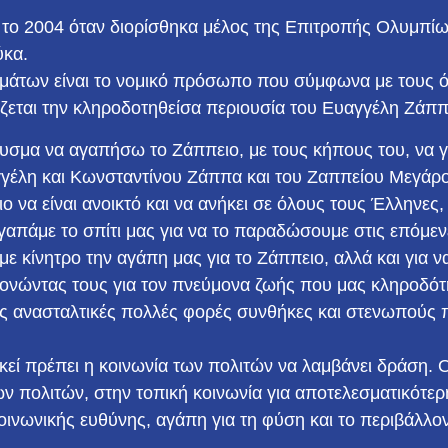
 το 2004 όταν διορίσθηκα μέλος της Επιτροπής Ολυμπί
ύκα.
άτων είναι το νομικό πρόσωπο που σύμφωνα με τους ό
ιρίζεται την κληροδοτηθείσα περιουσία του Ευαγγέλη Ζάππ
αυσμα να αγαπήσω το Ζάππειο, με τους κήπους του, να 
γέλη και Κωνσταντίνου Ζάππα και του Ζαππείου Μεγάρ
ο να είναι ανοικτό και να ανήκει σε όλους τους Έλληνες, 
απάμε το σπίτι μας για να το παραδώσουμε στις επόμεν
με κίνητρο την αγάπη μας για το Ζάππειο, αλλά και για
νώντας τους για τον πνεύμονα ζωής που μας κληροδότ
ς ανασταλτικές πολλές φορές συνθήκες και στενωπούς π
αρκεί πρέπει η κοινωνία των πολιτών να λαμβάνει δράση
των πολιτών, στην τοπική κοινωνία για αποτελεσματικότε
οινωνικής ευθύνης, αγάπη για τη φύση και το περιβάλλον