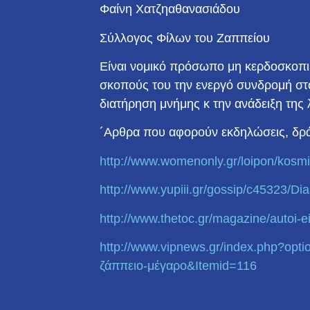
Φαίνη Χατζηαθανασιάδου
Σύλλογος Φίλων του Ζαππείου
Είναι νομικό πρόσωπο μη κερδοσκοπι
σκοπούς του την ενεργό συνδρομή στ
διατήρηση μνήμης κ την ανάδειξη τη
´Αρθρα που αφορούν εκδηλώσεις, δρ
http://www.womenonly.gr/loipon
/kosmi
http://www.yupiii.gr/gossip/c4
5323/Dia
http://www.thetoc.gr/magazine/
autoi-e
http://www.vipnews.gr/index.ph
p?opti
ζάππειο-μέγαρο&Itemid=116