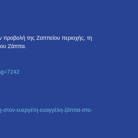
 προβολή της Ζαππείου περιοχής, τη
νου Ζάππα.
ag=7242
η-στον
-ευεργέτη-ευαγγέλη-ζάππα-στο-