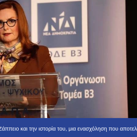
άππειο και την ιστορία του, μια ενασχόληση που αποτελ