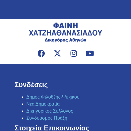
Συνδέσεις
Δήμος Φιλοθέης-Ψυχικού
Νέα Δημοκρατία
Δικηγορικός Σύλλογος
Συνδυασμός Πράξη
Στοιχεία Επικοινωνίας