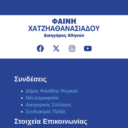
Συνδέσεις
Δήμος Φιλοθέης-Ψυχικού
Νέα Δημοκρατία
Δικηγορικός Σύλλογος
Συνδυασμός Πράξη
Στοιχεία Επικοινωνίας