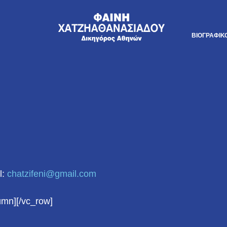
ΒΙΟΓΡΑΦΙΚ
l:
chatzifeni@gmail.com
umn][/vc_row]