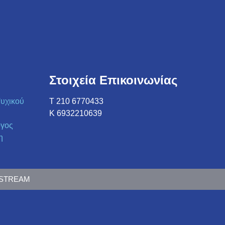
Στοιχεία Επικοινωνίας
υχικού
Τ 210 6770433
K 6932210639
ογος
η
DSTREAM