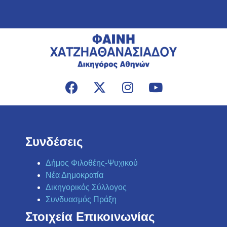
Συνδέσεις
Δήμος Φιλοθέης-Ψυχικού
Νέα Δημοκρατία
Δικηγορικός Σύλλογος
Συνδυασμός Πράξη
Στοιχεία Επικοινωνίας