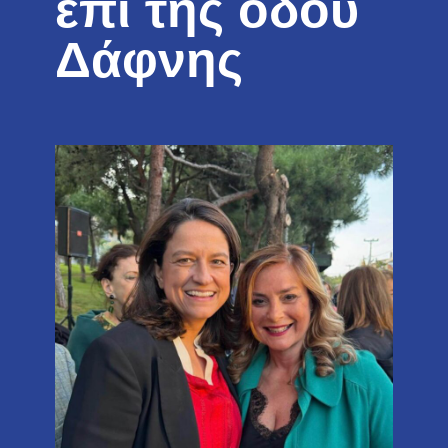
επί της οδού
Δάφνης