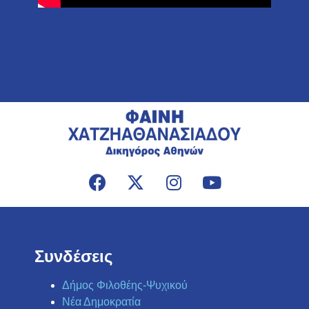
Συνδέσεις
Δήμος Φιλοθέης-Ψυχικού
Νέα Δημοκρατία