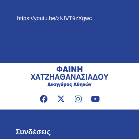
https://youtu.be/zNfVT9zXgwc
Συνδέσεις