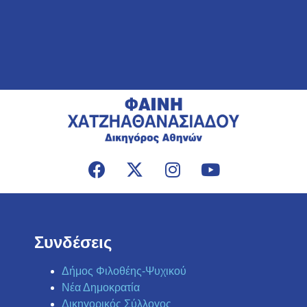
Συνδέσεις
Δήμος Φιλοθέης-Ψυχικού
Νέα Δημοκρατία
Δικηγορικός Σύλλογος