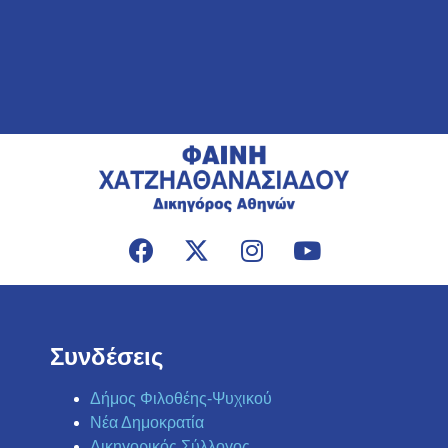
Συνδέσεις
Δήμος Φιλοθέης-Ψυχικού
Νέα Δημοκρατία
Δικηγορικός Σύλλογος