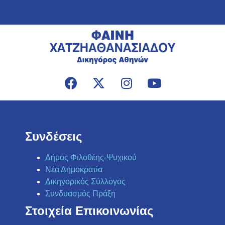
Συνδέσεις
Δήμος Φιλοθέης-Ψυχικού
Νέα Δημοκρατία
Δικηγορικός Σύλλογος
Συνδυασμός Πράξη
Στοιχεία Επικοινωνίας