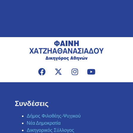
Συνδέσεις
Δήμος Φιλοθέης-Ψυχικού
Νέα Δημοκρατία
Δικηγορικός Σύλλογος